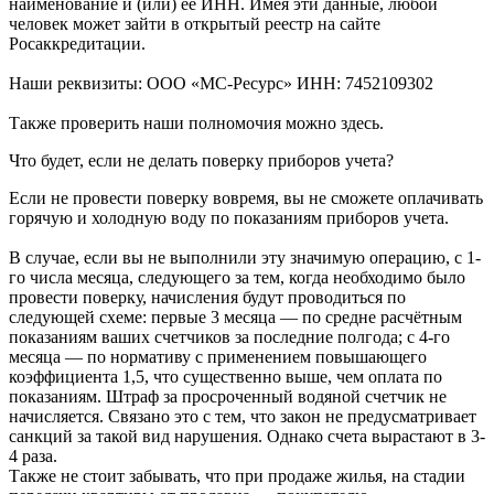
наименование и (или) её ИНН. Имея эти данные, любой
человек может зайти в открытый реестр на сайте
Росаккредитации
.
Наши реквизиты: ООО «МС-Ресурс» ИНН: 7452109302
Также проверить наши полномочия можно
здесь
.
Что будет, если не делать поверку приборов учета?
Если не провести поверку вовремя, вы не сможете оплачивать
горячую и холодную воду по показаниям приборов учета.
В случае, если вы не выполнили эту значимую операцию, с 1-
го числа месяца, следующего за тем, когда необходимо было
провести поверку, начисления будут проводиться по
следующей схеме: первые 3 месяца — по средне расчётным
показаниям ваших счетчиков за последние полгода; с 4-го
месяца — по нормативу с применением повышающего
коэффициента 1,5, что существенно выше, чем оплата по
показаниям. Штраф за просроченный водяной счетчик не
начисляется. Связано это с тем, что закон не предусматривает
санкций за такой вид нарушения. Однако счета вырастают в 3-
4 раза.
Также не стоит забывать, что при продаже жилья, на стадии